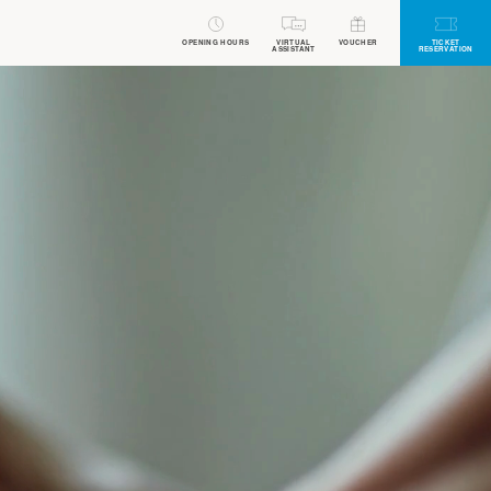
OPENING HOURS
VIRTUAL
VOUCHER
TICKET
ASSISTANT
RESERVATION