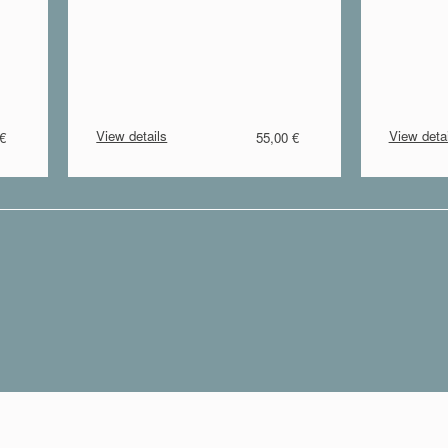
View details
View detai
 €
55,00 €