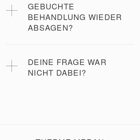
GEBUCHTE
BEHANDLUNG WIEDER
Um jegliche Risiken auszuschließen, bitten wir dich
vorab den behandelnden Arzt zu konsultieren.
ABSAGEN?
Du kannst die reservierte Behandlung bis zu 24
Stunden vor dem Termin absagen, ohne dass
DEINE FRAGE WAR
zusätzliche Kosten für dich entstehen. In der
NICHT DABEI?
Weihnachtszeit gelten Sonderregelungen.
Melde dich einfach telefonisch oder per E-Mail.
Sende uns einfach eine kurze E-Mail oder ruf uns
Telefon:
+39 0473 252 024
an.
E-Mail:
spa@thermemeran.it
Telefon:
+39 0473 252 024
E-Mail:
spa@thermemeran.it