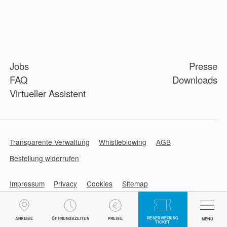
Jobs
Presse
FAQ
Downloads
Virtueller Assistent
Transparente Verwaltung
Whistleblowing
AGB
Bestellung widerrufen
Impressum
Privacy
Cookies
Sitemap
web performance by
RESERVIERUNG
ANREISE
ÖFFNUNGSZEITEN
FÜR UNTERNEHMEN
PREISE
LOGIN
MENÜ
TICKET