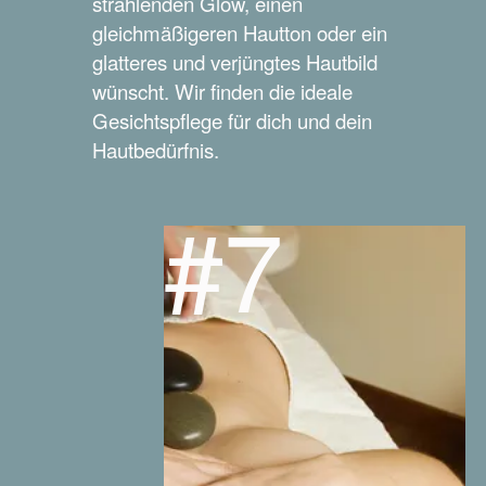
strahlenden Glow, einen
gleichmäßigeren Hautton oder ein
glatteres und verjüngtes Hautbild
wünscht. Wir finden die ideale
Gesichtspflege für dich und dein
Hautbedürfnis.
#7