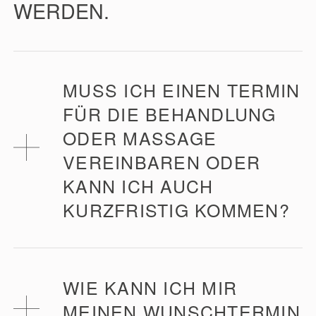
WERDEN.
MUSS ICH EINEN TERMIN
FÜR DIE BEHANDLUNG
ODER MASSAGE
VEREINBAREN ODER
KANN ICH AUCH
KURZFRISTIG KOMMEN?
Ja, jede Behandlung muss vorab reserviert
werden.
WIE KANN ICH MIR
MEINEN WUNSCHTERMIN
In den Schulferien, im August, in der