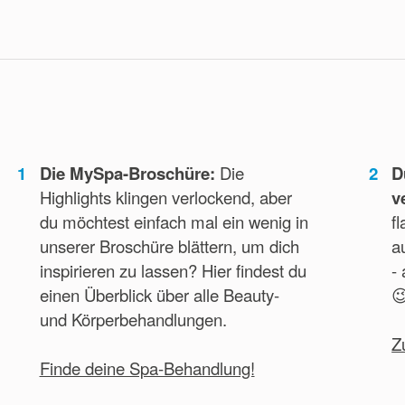
1
Die MySpa-Broschüre:
Die
2
D
Highlights klingen verlockend, aber
v
du möchtest einfach mal ein wenig in
f
unserer Broschüre blättern, um dich
a
inspirieren zu lassen? Hier findest du
-
einen Überblick über alle Beauty-

und Körperbehandlungen.
Z
Finde deine Spa-Behandlung!