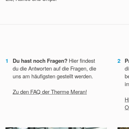
1
Du hast noch Fragen?
Hier findest
2
P
du die Antworten auf die Fragen, die
d
uns am häufigsten gestellt werden.
b
i
Zu den FAQ der Therme Meran!
H
O