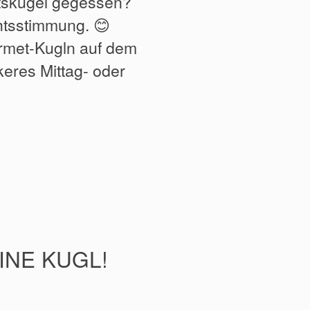
htskugel gegessen?
htsstimmung. 😊
rmet-Kugln auf dem
keres Mittag- oder
INE KUGL!