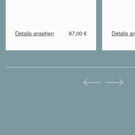
Details ansehen
87,00 €
Details a