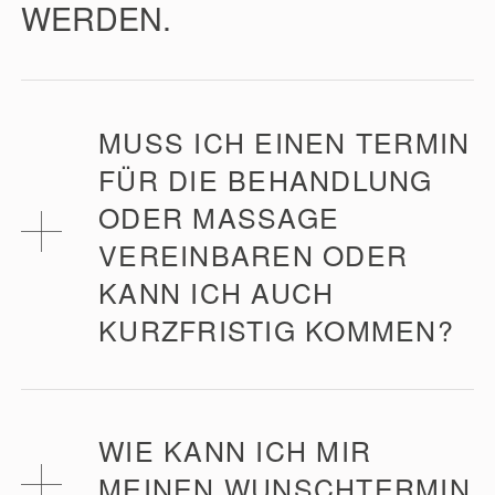
WERDEN.
MUSS ICH EINEN TERMIN
FÜR DIE BEHANDLUNG
ODER MASSAGE
VEREINBAREN ODER
KANN ICH AUCH
KURZFRISTIG KOMMEN?
Ja, jede Behandlung muss vorab reserviert
werden.
WIE KANN ICH MIR
MEINEN WUNSCHTERMIN
In den Schulferien, im August, in der