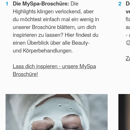
1
Die MySpa-Broschüre:
Die
2
D
Highlights klingen verlockend, aber
v
du möchtest einfach mal ein wenig in
f
unserer Broschüre blättern, um dich
a
inspirieren zu lassen? Hier findest du
-
einen Überblick über alle Beauty-

und Körperbehandlungen.
Z
Lass dich inspieren - unsere MySpa
Broschüre!