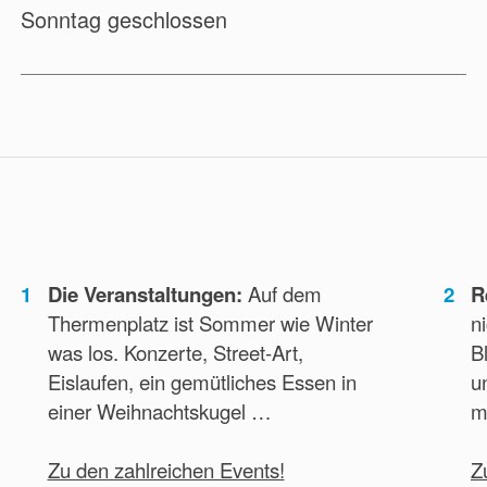
Sonntag geschlossen
1
Die Veranstaltungen:
Auf dem
2
R
Thermenplatz ist Sommer wie Winter
n
was los. Konzerte, Street-Art,
B
Eislaufen, ein gemütliches Essen in
u
einer Weihnachtskugel …
m
Zu den zahlreichen Events!
Z