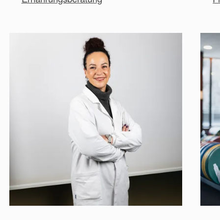
erschien 2016 im „International Journal of
Otolaryngology“, einem der bedeutendsten
wissenschaftlichen Fachjournals im medizinischen
Bereich der HNO-Erkrankungen.
Studie zur Wirkung der Thermalinhalationen bei
allergischer Rhinitis (2016)
2021 wurde die letzte Studie zur antibakteriellen
und Antibiofilm-Wirkung vom Thermalwasser der
Therme Meran veröffentlicht.
Studie zur antibakteriellen Antibiofilm-Wirkung des
Thermalwassers