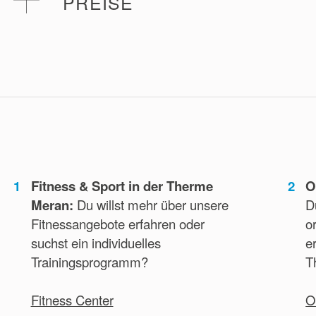
PREISE
Einzel-Physiotherapie
1x = 90 Euro
5x = 400 Euro
8x = 630 Euro
Physiotherapie + Instrumentaltherapie
90 Euro
1
Fitness & Sport in der Therme
2
O
Meran:
Du willst mehr über unsere
D
Gruppen-Physiotherapie im Wasser vor/nach OP
Fitnessangebote erfahren oder
o
1x = 60 Euro
suchst ein individuelles
e
5x = 270 Euro
Trainingsprogramm?
T
Kinesio-Tape
Fitness Center
O
In Therapie inklusive