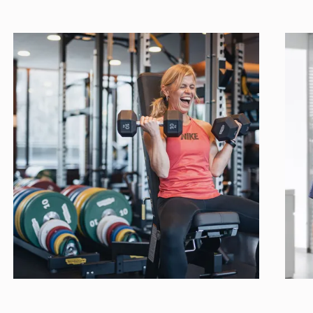
Lymphdrainage
90 Euro
Entstauender Verband
60 Euro
Stoßwellentherapie
1x = 95 Euro
2x = 280 Euro
Handtherapie
60 Euro (30 min)
Therapie bei Handverletzungen
80 Euro