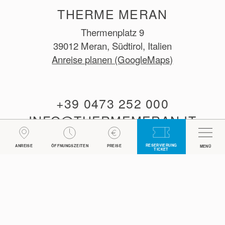
THERME MERAN
Thermenplatz 9
39012 Meran, Südtirol, Italien
Anreise planen (GoogleMaps)
+39 0473 252 000
INFO@THERMEMERAN.IT
RESERVIERUNG
ANREISE
ÖFFNUNGSZEITEN
FÜR UNTERNEHMEN
PREISE
LOGIN
MENÜ
TICKET