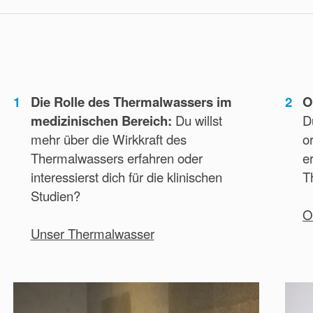
1
Die Rolle des Thermalwassers im
2
O
medizinischen Bereich:
Du willst
D
mehr über die Wirkkraft des
o
Thermalwassers erfahren oder
e
interessierst dich für die klinischen
T
Studien?
O
Unser Thermalwasser