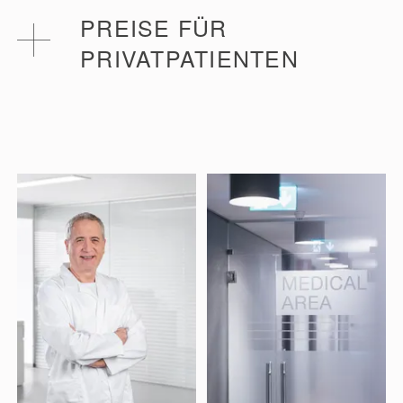
Für bestimmte Personenkategorien sind weitere
PREISE FÜR
Ermäßigungen oder Ticketbefreiungen
PRIVATPATIENTEN
vorgesehen.
Ärztliche Zulassungsvisite: 60 €
Inhalation (Dampfstrahl oder Aerosol): 13 € pro
Behandlung
Mikronisierte Nasendusche: 15 € pro Behandlung
Balneotherapie mit Thermalwasser +
regenerierende Pause: 30 € (15 min)
Unterwassermassage mit Thermalwasser +
regenerierende Pause: 34 € (15 min)