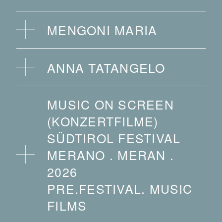
MENGONI MARIA
GIOVEDÌ, 13 AGOSTO ALLE
ANNA TATANGELO
ORE 21:00
SABATO, 15 AGOSTO ALLE
MUSIC ON SCREEN
organised by the Tourist Office Merano
ORE 21:00
(KONZERTFILME)
organised by the Tourist Office Merano
SÜDTIROL FESTIVAL
MERANO . MERAN .
2026
PRE.FESTIVAL. MUSIC
FILMS