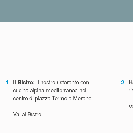
1
Il Bistro:
Il nostro ristorante con
2
H
cucina alpina-mediterranea nel
r
centro di piazza Terme a Merano.
V
Vai al Bistro!