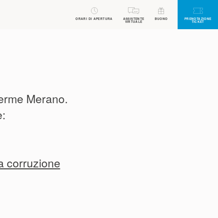
ORARI DI APERTURA
ASSISTENTE
BUONO
PRENOTAZIONE
VIRTUALE
TICKET
 Terme Merano.
e:
la corruzione