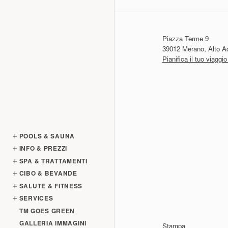
Piazza Terme 9
39012 Merano, Alto Adi
Pianifica il tuo viagg
REZZI
POOLS & SAUNA
INFO & PREZZI
SPA & TRATTAMENTI
CIBO & BEVANDE
& FITNESS
S
SALUTE & FITNESS
& SAUNA
D
SERVICES
IA
TM GOES GREEN
OLS
GALLERIA IMMAGINI
Stampa