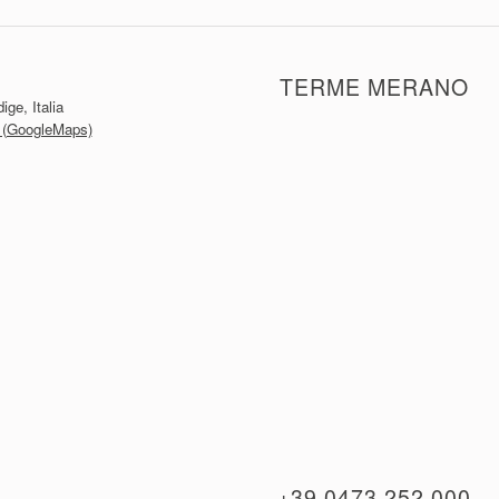
TERME MERANO
ge, Italia
io (GoogleMaps)
+39 0473 252 000