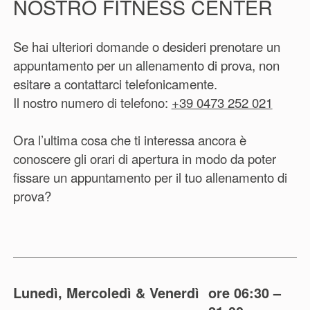
NOSTRO FITNESS CENTER
prepararsi.
Prezzo: 32 € | Durata: ca. 45 minuti
Se hai ulteriori domande o desideri prenotare un
appuntamento per un allenamento di prova, non
Hai domande o vuoi abbonarti? Allora puoi
esitare a contattarci telefonicamente.
contattarci al seguente numero di telefono:
Il nostro numero di telefono:
+39 0473 252 021
+39 0473 252 021
Ora l’ultima cosa che ti interessa ancora è
conoscere gli orari di apertura in modo da poter
fissare un appuntamento per il tuo allenamento di
prova?
Lunedì, Mercoledì & Venerdì
ore 06:30 –