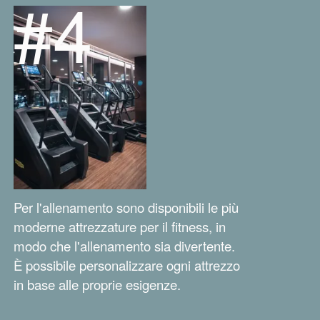
#4
Per l'allenamento sono disponibili le più
moderne attrezzature per il fitness, in
modo che l'allenamento sia divertente.
È possibile personalizzare ogni attrezzo
in base alle proprie esigenze.