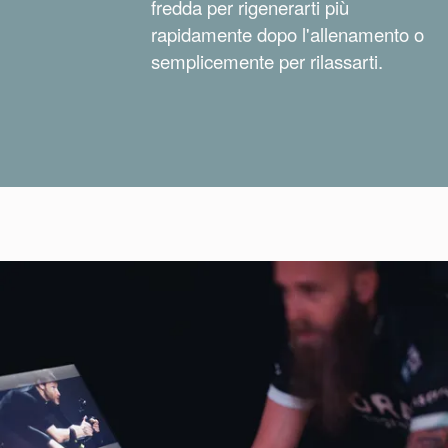
fredda per rigenerarti più
rapidamente dopo l'allenamento o
semplicemente per rilassarti.