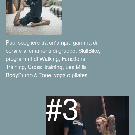
Puoi scegliere tra un'ampia gamma di
corsi e allenamenti di gruppo: SkillBike,
programmi di Walking, Functional
Training, Cross Training, Les Mills
BodyPump & Tone, yoga o pilates.
#3