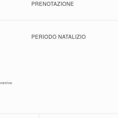
tramite il sito.
PRENOTAZIONE
Questo buono non include una prenotazione automatica pe
La prenotazione può essere effettuata qui!
PERIODO NATALIZIO
Durante il periodo natalizio sono validi solamente biglietti
natalizia.
noramica