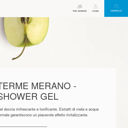
CARRELLO
ORARI DI APERTURA
ASSISTENTE
PER AZIENDE
BUONO
LOGIN
VIRTUALE
TERME MERANO -
SHOWER GEL
el doccia rinfrescante e tonificante. Estratti di mela e acqua
ermale garantiscono un piacevole effetto rivitalizzante.