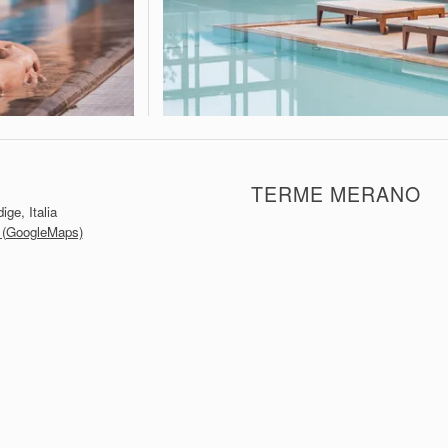
TERME MERANO
ge, Italia
io (GoogleMaps)