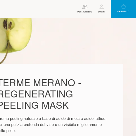
CARRELLO
ORARI DI APERTURA
ASSISTENTE
PER AZIENDE
BUONO
LOGIN
VIRTUALE
TERME MERANO -
REGENERATING
PEELING MASK
rema-peeling naturale a base di acido di mela e acido lattico,
er una pulizia profonda del viso e un visibile miglioramento
lla pelle.