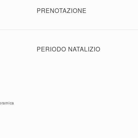
giornalieri o biglietti famiglia, a meno che i biglietti non s
tramite il sito.
PRENOTAZIONE
Questo buono non include una prenotazione automatica pe
La prenotazione può essere effettuata qui!
PERIODO NATALIZIO
Durante il periodo natalizio sono validi solamente biglietti
natalizia.
noramica