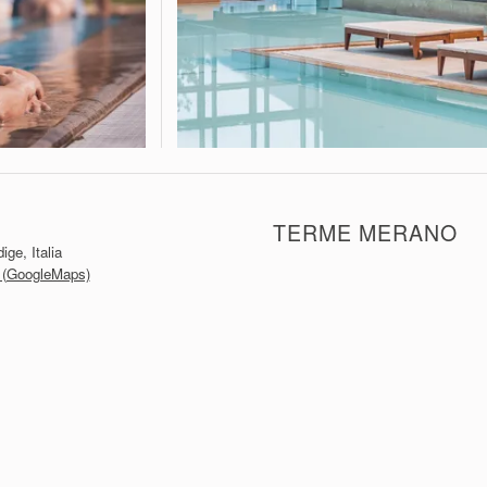
TERME MERANO
ge, Italia
io (GoogleMaps)