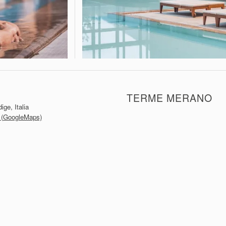
TERME MERANO
ge, Italia
io (GoogleMaps)