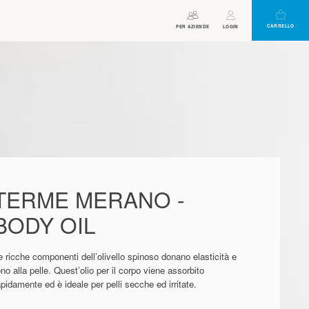
CARRELLO
ORARI DI APERTURA
ASSISTENTE
PER AZIENDE
BUONO
LOGIN
VIRTUALE
TERME MERANO -
BODY OIL
e ricche componenti dell’olivello spinoso donano elasticità e
ono alla pelle. Quest’olio per il corpo viene assorbito
apidamente ed è ideale per pelli secche ed irritate.