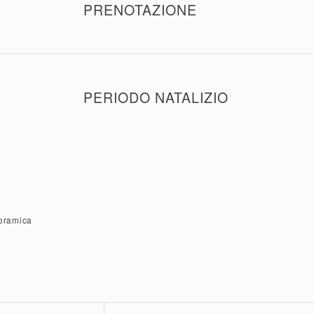
tramite il sito.
PRENOTAZIONE
Questo buono non include una prenotazione automatica pe
La prenotazione può essere effettuata qui!
PERIODO NATALIZIO
Durante il periodo natalizio sono validi solamente biglietti
natalizia.
noramica