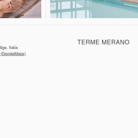
TERME MERANO
ge, Italia
io (GoogleMaps)