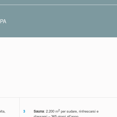
09:00 -19:00.
PA
rima dell'appuntamento senza
licano regole speciali.
2
lta,
3
Sauna
: 2.200 m
per sudare, rinfrescarsi e
rilassarsi – 365 giorni all'anno