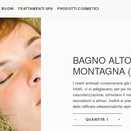
re 09:00
BUONI
TRATTAMENTI SPA
PRODOTTI COSMETICI
BAGNO ALTO
MONTAGNA (
I nostri antenati conoscevano già lo
infatti, vi si adagiavano, per poi ri
vascolarizzazione, stimolano il m
reumatismi e artrosi. Inoltre si pr
delle raffinate erbearomatiche alpi
QUANTITÀ
1