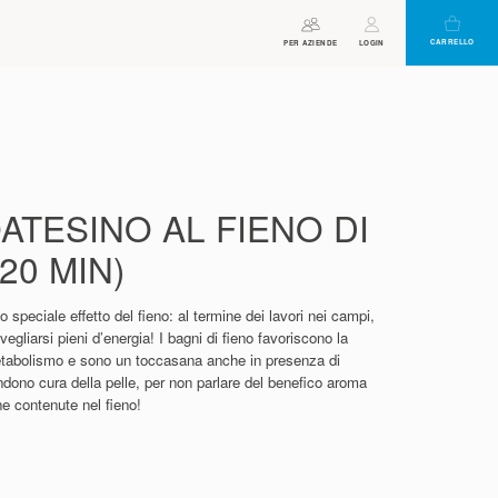
CARRELLO
ORARI DI APERTURA
ASSISTENTE
PER AZIENDE
BUONO
LOGIN
VIRTUALE
ATESINO AL FIENO DI
20 MIN)
 speciale effetto del fieno: al termine dei lavori nei campi,
svegliarsi pieni d’energia! I bagni di fieno favoriscono la
etabolismo e sono un toccasana anche in presenza di
endono cura della pelle, per non parlare del benefico aroma
ne contenute nel fieno!