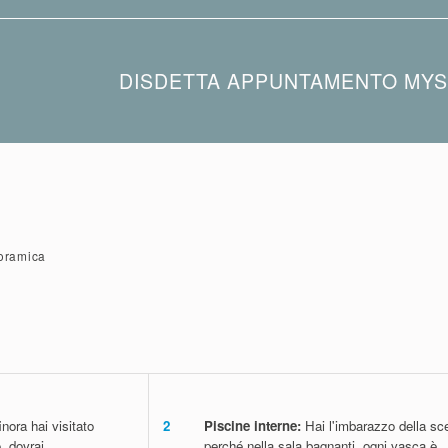
La nostra MySpa è aperta dal lunedì al sabato dalle ore 
DISDETTA APPUNTAMENTO MYS
Puoi annullare un trattamento prenotato fino a 24 ore p
alcun costo aggiuntivo. Durante il periodo natalizio si app
Contattaci semplicemente telefonicamente o via e-mail:
Telefono:
+39 0473 252 024
E-Mail:
spa@termemerano.it
noramica
nora hai visitato
2
Piscine interne:
Hai l'imbarazzo della sce
, dovrai
perché nella sala bagnanti, ogni vasca è