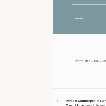
Torna alla pa
1
Parco e Outdoorpools:
Se fi
Terme Merano solo in inverno