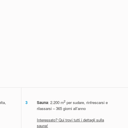
 d’ingresso da 3 ore alla tariffa
2
lta,
3
Sauna
: 2.200 m
per sudare, rinfrescarsi e
rilassarsi – 365 giorni all'anno
Interessato? Qui trovi tutti i dettagli sulla
sauna!