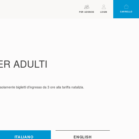
CARRELLO
ORARI DI APERTURA
ASSISTENTE
PER AZIENDE
BUONO
LOGIN
VIRTUALE
ER ADULTI
solamente biglietti d’ingresso da 3 ore alla tariffa natalizia.
ITALIANO
ENGLISH