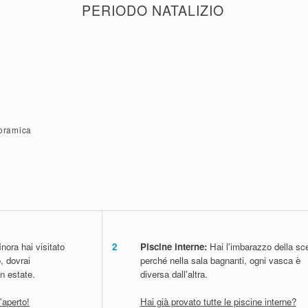
PERIODO NATALIZIO
Durante il periodo natalizio sono validi solamente biglietti
natalizia.
noramica
nora hai visitato
2
Piscine interne:
Hai l'imbarazzo della sce
, dovrai
perché nella sala bagnanti, ogni vasca è
n estate.
diversa dall'altra.
l'aperto!
Hai già provato tutte le piscine interne?