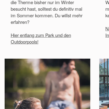
die Therme bisher nur im Winter
W
besucht hast, solltest du definitiv mal
m
im Sommer kommen. Du willst mehr
k
erfahren?
N
Hier entlang zum Park und den
I
Outdoorpools!