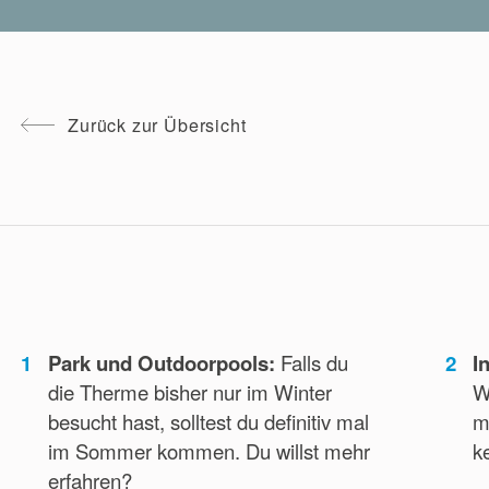
Du kannst die reservierte Behandlung bis zu 24
Stunden vor dem Termin absagen, ohne dass
zusätzliche Kosten für dich entstehen. In der
Zurück zur Übersicht
Weihnachtszeit gelten Sonderregelungen.
Melde dich einfach telefonisch oder per E-Mail.
Telefon:
+39 0473 252 024
E-Mail:
spa@thermemeran.it
1
Park und Outdoorpools:
Falls du
2
I
die Therme bisher nur im Winter
W
besucht hast, solltest du definitiv mal
m
im Sommer kommen. Du willst mehr
k
erfahren?