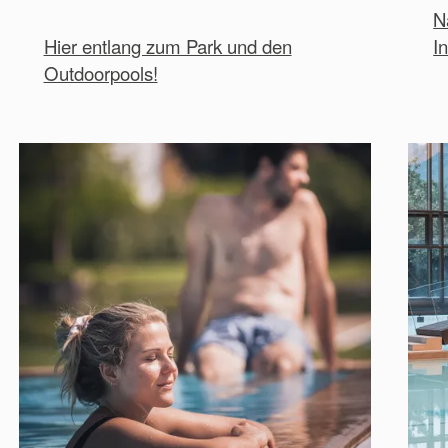
N
Hier entlang zum Park und den
I
Outdoorpools!