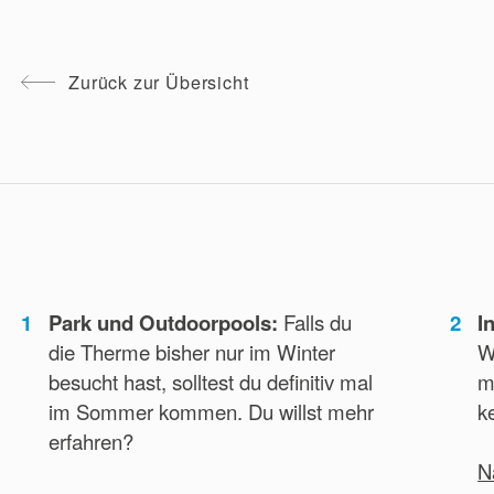
In der Weihnachtszeit sind ausschließlich 3-
Stunden-Tickets zum Weihnachtstarif gültig.
Zurück zur Übersicht
1
Park und Outdoorpools:
Falls du
2
I
die Therme bisher nur im Winter
W
besucht hast, solltest du definitiv mal
m
im Sommer kommen. Du willst mehr
k
erfahren?
N