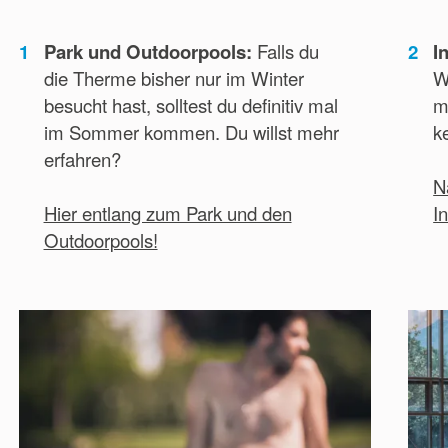
1
Park und Outdoorpools:
Falls du
2
I
die Therme bisher nur im Winter
W
besucht hast, solltest du definitiv mal
m
im Sommer kommen. Du willst mehr
k
erfahren?
N
Hier entlang zum Park und den
I
Outdoorpools!