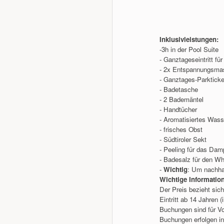
Inklusivleistungen:
-3h in der Pool Suite
- Ganztageseintritt f
- 2x Entspannungsma
- Ganztages-Parkticket
- Badetasche
- 2 Bademäntel
- Handtücher
- Aromatisiertes Wass
- frisches Obst
- Südtiroler Sekt
- Peeling für das Dam
- Badesalz für den Whi
-
Wichtig
: Um nachhal
Wichtige Informatio
Der Preis bezieht sic
Eintritt ab 14 Jahren 
Buchungen sind für V
Buchungen erfolgen i