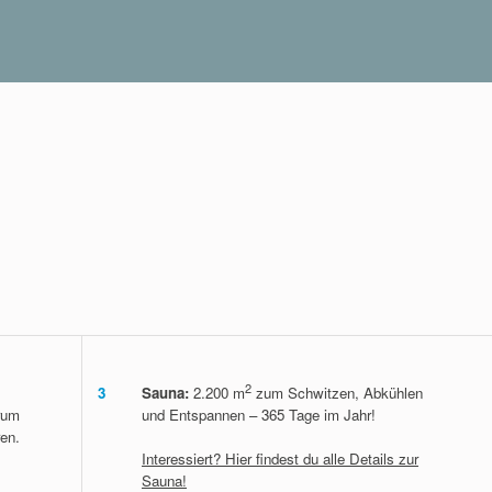
n vor dem Termin absagen, ohne
nachtszeit gelten
2
3
Sauna:
2.200 m
zum Schwitzen, Abkühlen
rum
und Entspannen – 365 Tage im Jahr!
en.
Interessiert? Hier findest du alle Details zur
Sauna!