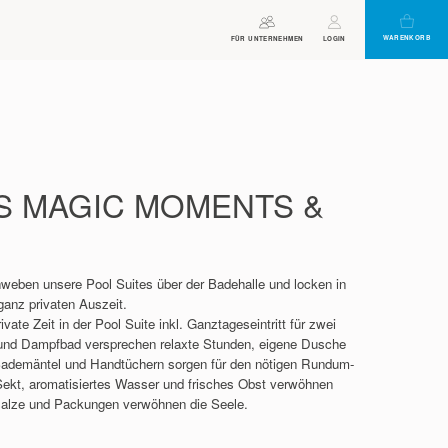
WARENKORB
ÖFFNUNGSZEITEN
FÜR UNTERNEHMEN
VIRTUELLER
GUTSCHEIN
LOGIN
ASSISTENT
S MAGIC MOMENTS &
weben unsere Pool Suites über der Badehalle und locken in
 ganz privaten Auszeit.
ate Zeit in der Pool Suite inkl. Ganztageseintritt für zwei
 und Dampfbad versprechen relaxte Stunden, eigene Dusche
 Bademäntel und Handtüchern sorgen für den nötigen Rundum-
Sekt, aromatisiertes Wasser und frisches Obst verwöhnen
alze und Packungen verwöhnen die Seele.