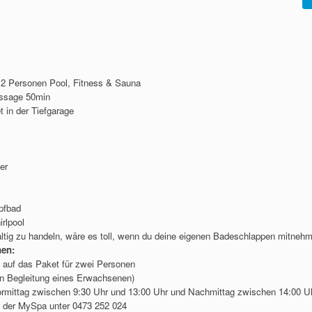
ür 2 Personen Pool, Fitness & Sauna
ssage 50min
 in der Tiefgarage
er
pfbad
rlpool
tig zu handeln, wäre es toll, wenn du deine eigenen Badeschlappen mitnehm
nen:
h auf das Paket für zwei Personen
(in Begleitung eines Erwachsenen)
ormittag zwischen 9:30 Uhr und 13:00 Uhr und Nachmittag zwischen 14:00 Uh
n der MySpa unter 0473 252 024