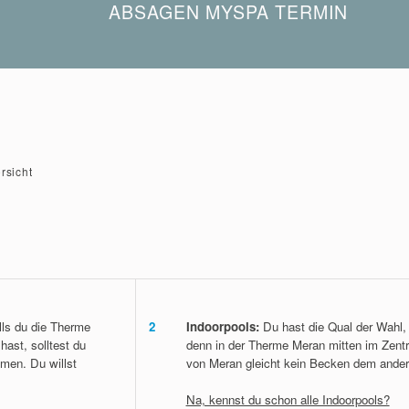
ABSAGEN MYSPA TERMIN
Du kannst die reservierte Behandlung bis zu 24 Stunde
dass zusätzliche Kosten für dich entstehen. In der Weih
Sonderregelungen.
Melde dich einfach telefonisch oder per E-Mail.
Telefon:
+39 0473 252 024
rsicht
E-Mail:
spa@thermemeran.it
ls du die Therme
2
Indoorpools:
Du hast die Qual der Wahl,
hast, solltest du
denn in der Therme Meran mitten im Zent
men. Du willst
von Meran gleicht kein Becken dem ander
Na, kennst du schon alle Indoorpools?