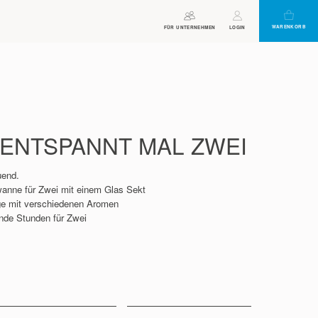
WARENKORB
ÖFFNUNGSZEITEN
FÜR UNTERNEHMEN
VIRTUELLER
GUTSCHEIN
LOGIN
ASSISTENT
 ENTSPANNT MAL ZWEI
uend.
wanne für Zwei mit einem Glas Sekt
e mit verschiedenen Aromen
ende Stunden für Zwei