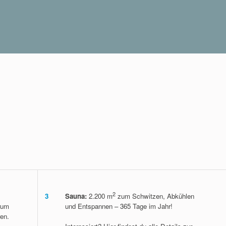
n vor dem Termin absagen, ohne
nachtszeit gelten
2
3
Sauna:
2.200 m
zum Schwitzen, Abkühlen
rum
und Entspannen – 365 Tage im Jahr!
en.