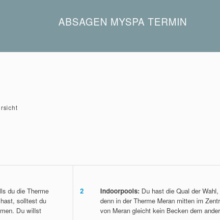
ABSAGEN MYSPA TERMIN
Du kannst die reservierte Behandlung bis zu 24 Stunde
dass zusätzliche Kosten für dich entstehen. In der Weih
Sonderregelungen.
Melde dich einfach telefonisch oder per E-Mail.
Telefon:
+39 0473 252 024
rsicht
E-Mail:
spa@thermemeran.it
ls du die Therme
2
Indoorpools:
Du hast die Qual der Wahl,
hast, solltest du
denn in der Therme Meran mitten im Zent
men. Du willst
von Meran gleicht kein Becken dem ander