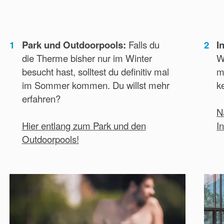
1
Park und Outdoorpools:
Falls du
2
I
die Therme bisher nur im Winter
W
besucht hast, solltest du definitiv mal
m
im Sommer kommen. Du willst mehr
k
erfahren?
N
Hier entlang zum Park und den
I
Outdoorpools!